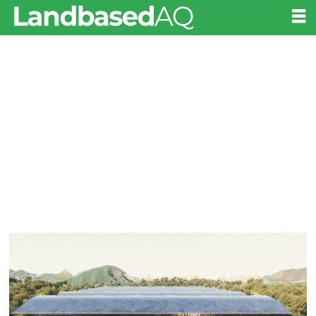
Tag:
cermaq
chile