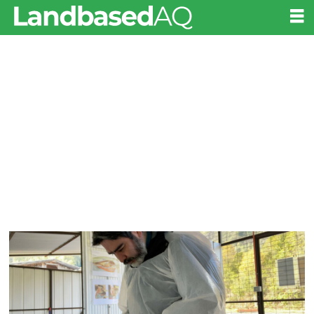
Tag:
freshwater