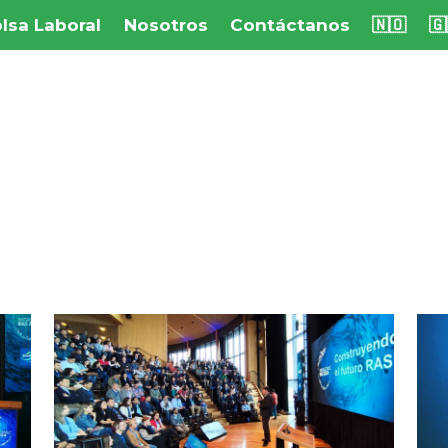
lsa Laboral
Nosotros
Contáctanos
🇳🇴
🇬