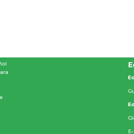
E
ñol
para
Ed
Gu
e
Ed
Gi
E-