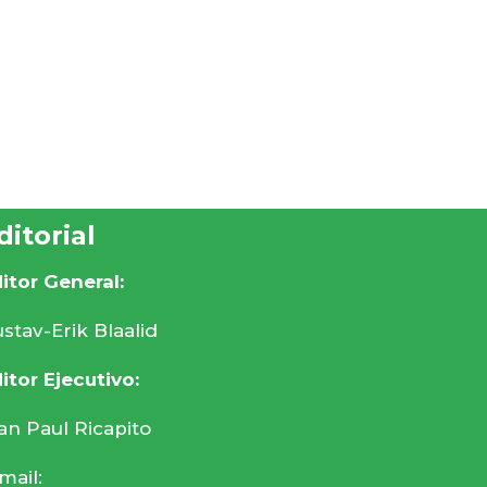
ditorial
itor General:
stav-Erik Blaalid
itor Ejecutivo:
an Paul Ricapito
mail: