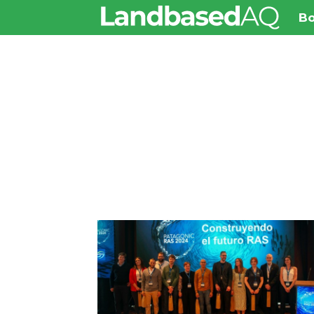
Bo
Tag:
patagonic
ras