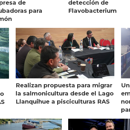
presa de
detección de
ubadoras para
Flavobacterium
lmón
Realizan propuesta para migrar
Un
la salmonicultura desde el Lago
em
do
Llanquihue a pisciculturas RAS
no
AS
pa