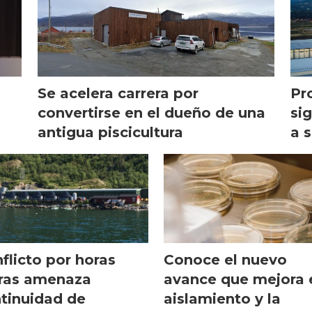
Se acelera carrera por
Pr
convertirse en el dueño de una
sig
antigua piscicultura
a s
flicto por horas
Conoce el nuevo
ras amenaza
avance que mejora 
tinuidad de
aislamiento y la