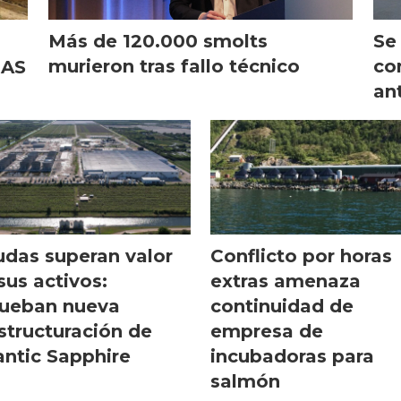
Más de 120.000 smolts
Se 
murieron tras fallo técnico
co
RAS
ant
das superan valor
Conflicto por horas
sus activos:
extras amenaza
ueban nueva
continuidad de
structuración de
empresa de
antic Sapphire
incubadoras para
salmón