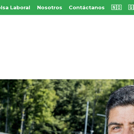
lsa Laboral
Nosotros
Contáctanos
🇳🇴
🇬