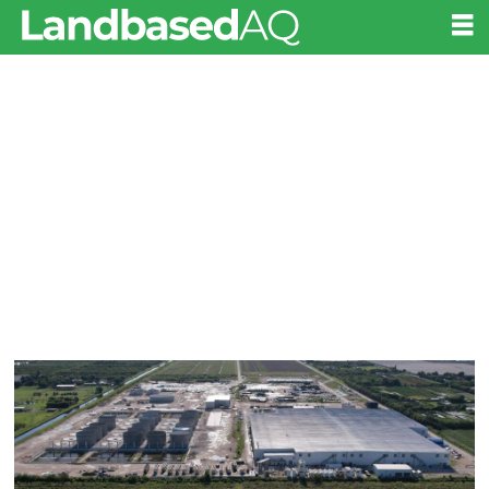
Tag:
atlantic
sapphire