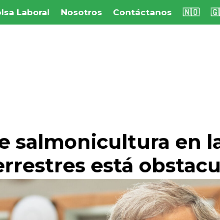
lsa Laboral
Nosotros
Contáctanos
🇳🇴
🇬
de salmonicultura en l
errestres está obstacu