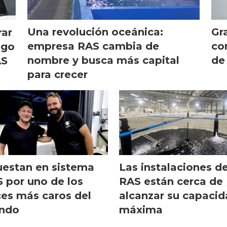
Una revolución oceánica:
Gr
rar
empresa RAS cambia de
co
ago
nombre y busca más capital
de
AS
para crecer
estan en sistema
Las instalaciones d
 por uno de los
RAS están cerca de
es más caros del
alcanzar su capaci
ndo
máxima