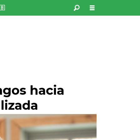
🇧
agos hacia
lizada