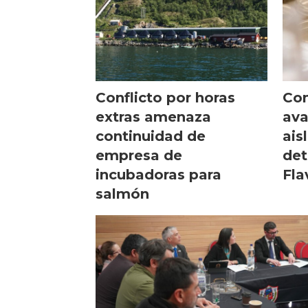
Conflicto por horas
Con
extras amenaza
ava
continuidad de
ais
empresa de
det
incubadoras para
Fla
salmón