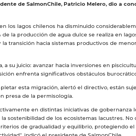
idente de SalmonChile, Patricio Melero, dio a con
 en los lagos chilenos ha disminuido considerableme
de la producción de agua dulce se realiza en lagos,
 la transición hacia sistemas productivos de menor
a, a su juicio: avanzar hacia inversiones en piscicult
ición enfrenta significativos obstáculos burocrátic
letar esta migración, alertó el directivo, están su
n presa de la permisología.
activamente en distintas iniciativas de gobernanza
 sostenibilidad de los ecosistemas lacustres. No ob
iterios de gradualidad y equilibrio, protegiendo el
ividad”, indicó el presidente de SalmonChile.