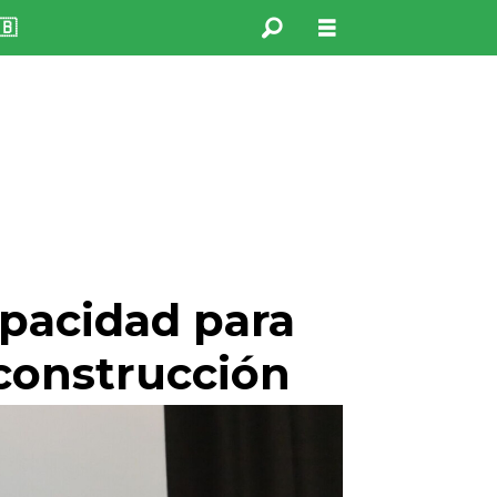
🇧
apacidad para
 construcción