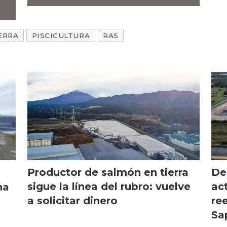
ERRA
PISCICULTURA
RAS
Productor de salmón en tierra
De
sigue la línea del rubro: vuelve
ac
na
a solicitar dinero
re
Sa