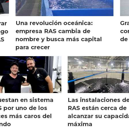
Una revolución oceánica:
Gr
rar
empresa RAS cambia de
co
ago
nombre y busca más capital
de
AS
para crecer
estan en sistema
Las instalaciones d
 por uno de los
RAS están cerca de
es más caros del
alcanzar su capaci
ndo
máxima