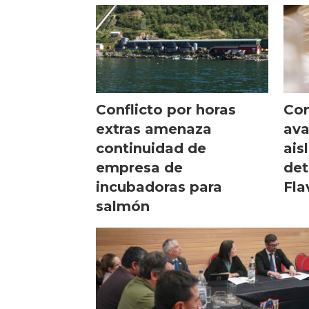
Conflicto por horas
Con
extras amenaza
ava
continuidad de
ais
empresa de
det
incubadoras para
Fla
salmón