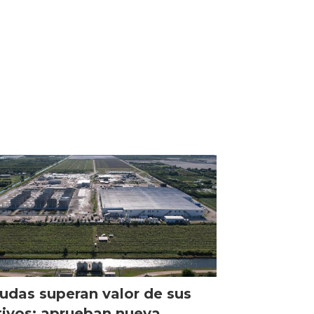
udas superan valor de sus
tivos: aprueban nueva