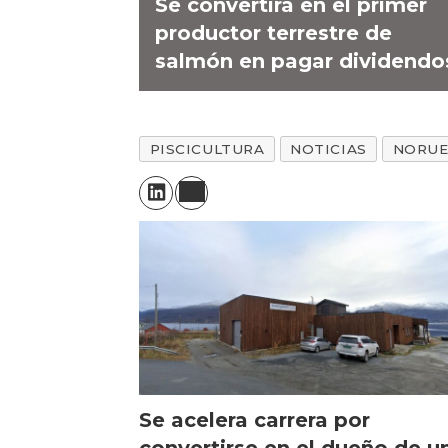
Se convertirá en el primer
productor terrestre de
salmón en pagar dividendo
PISCICULTURA
NOTICIAS
NORUE
Se acelera carrera por
convertirse en el dueño de u