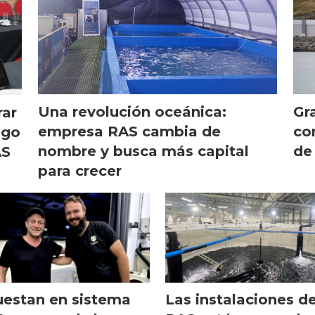
Una revolución oceánica:
Gr
rar
empresa RAS cambia de
co
ago
nombre y busca más capital
de
AS
para crecer
estan en sistema
Las instalaciones d