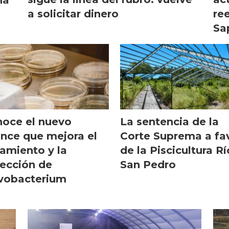
a solicitar dinero
re
Sa
oce el nuevo
La sentencia de la
nce que mejora el
Corte Suprema a fa
lamiento y la
de la Piscicultura Rí
ección de
San Pedro
vobacterium