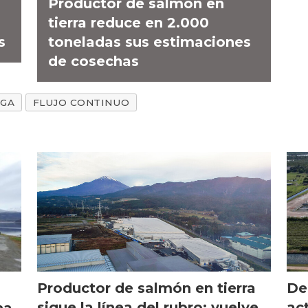
Productor de salmón en
tierra reduce en 2.000
s
toneladas sus estimaciones
de cosechas
GA
FLUJO CONTINUO
Productor de salmón en tierra
De
sigue la línea del rubro: vuelve
ac
na