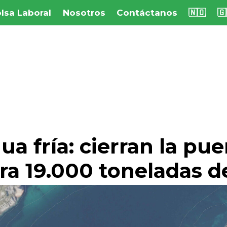
lsa Laboral
Nosotros
Contáctanos
🇳🇴
🇬
a fría: cierran la pue
ara 19.000 toneladas 